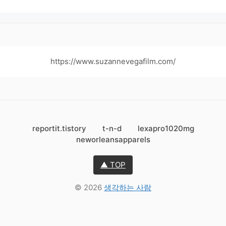
https://www.suzannevegafilm.com/
reportit.tistory
t-n-d
lexapro1020mg
neworleansapparels
▲ TOP
© 2026
생각하는 사람