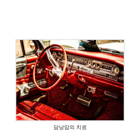
담낭암의 치료