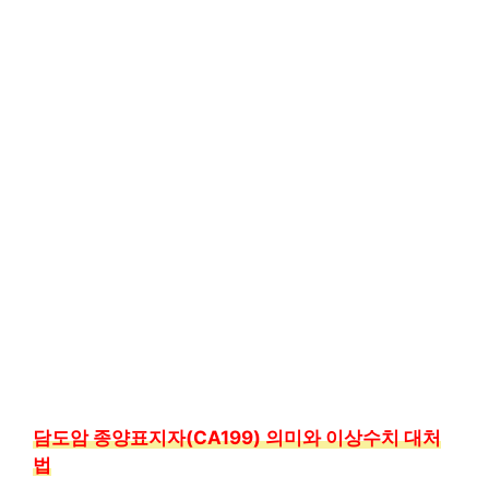
담도암 종양표지자(CA199) 의미와 이상수치 대처
법