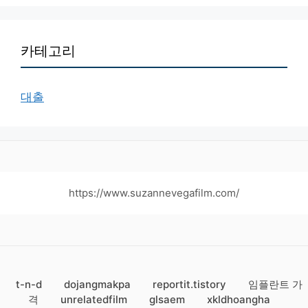
카테고리
대출
https://www.suzannevegafilm.com/
t-n-d
dojangmakpa
reportit.tistory
임플란트 가
격
unrelatedfilm
glsaem
xkldhoangha