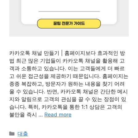
카카오톡 채널 만들기 | 홈페이지보다 효과적인 방
법 최근 많은 기업들이 카카오톡 채널을 활용해 고
객과 소통하고 있습니다. 이는 고객들에게 더 빠르
고 쉬운 접근성을 제공하기 때문입니다. 홈페이지는
종종 복잡하고, 방문자가 원하는 내용을 찾기 어려
울 수 있습니다. 반면, 카카오톡 채널은 간단한 메시
지와 알림으로 고객의 관심을 끌 수 있는 장점이 있
습니다. 특히, 카카오톡을 통한 1:1 상담은 고객의
불만을 즉시 …
Read more
Categories
대출