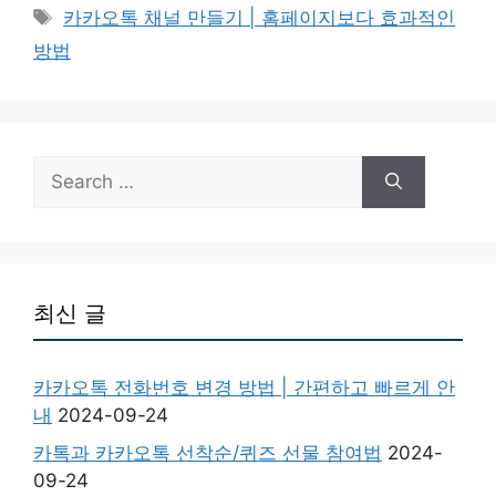
Tags
카카오톡 채널 만들기 | 홈페이지보다 효과적인
방법
Search
for:
최신 글
카카오톡 전화번호 변경 방법 | 간편하고 빠르게 안
내
2024-09-24
카톡과 카카오톡 선착순/퀴즈 선물 참여법
2024-
09-24