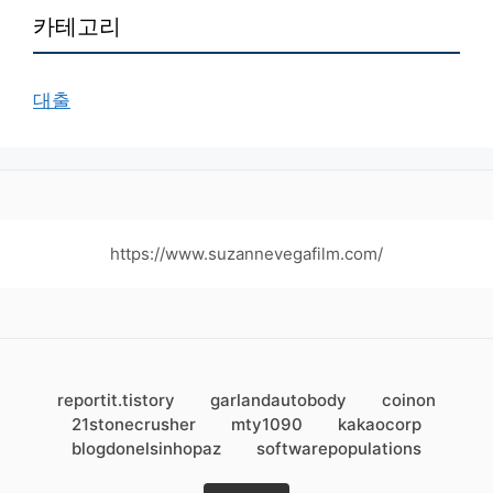
카테고리
대출
https://www.suzannevegafilm.com/
reportit.tistory
garlandautobody
coinon
21stonecrusher
mty1090
kakaocorp
blogdonelsinhopaz
softwarepopulations