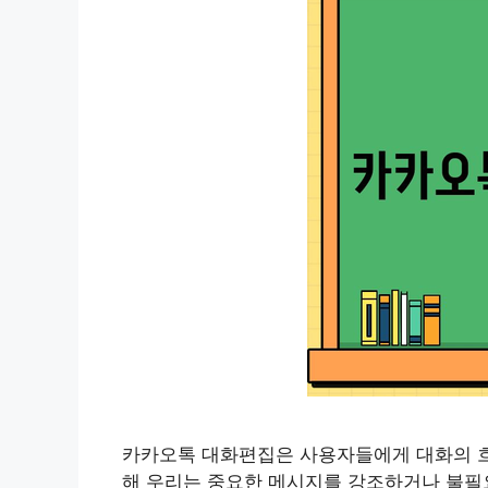
카카오톡 대화편집은 사용자들에게 대화의 흐
해 우리는 중요한 메시지를 강조하거나 불필요