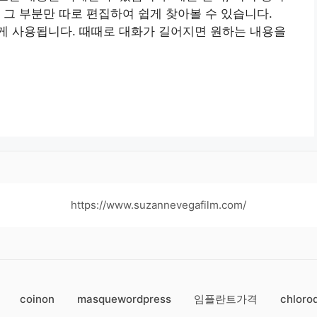
 그 부분만 따로 편집하여 쉽게 찾아볼 수 있습니다.
게 사용됩니다. 때때로 대화가 길어지면 원하는 내용을
https://www.suzannevegafilm.com/
coinon
masquewordpress
임플란트가격
chloro