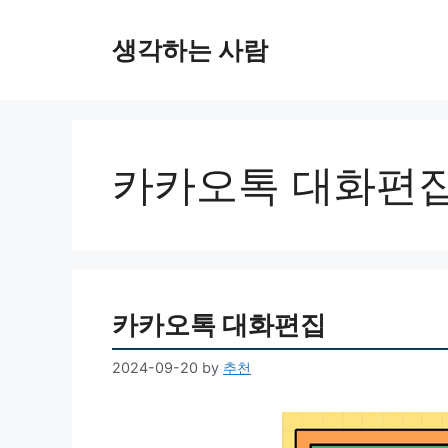
Skip
to
생각하는 사람
content
카카오톡 대화편
카카오톡 대화편집
2024-09-20
by
추천