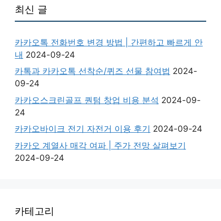
최신 글
카카오톡 전화번호 변경 방법 | 간편하고 빠르게 안
내
2024-09-24
카톡과 카카오톡 선착순/퀴즈 선물 참여법
2024-
09-24
카카오스크린골프 퀀텀 창업 비용 분석
2024-09-
24
카카오바이크 전기 자전거 이용 후기
2024-09-24
카카오 계열사 매각 여파 | 주가 전망 살펴보기
2024-09-24
카테고리