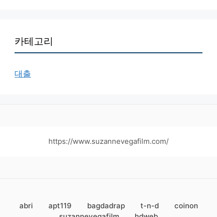
카테고리
대출
https://www.suzannevegafilm.com/
abri
apt119
bagdadrap
t-n-d
coinon
suzannevegafilm
hdweb