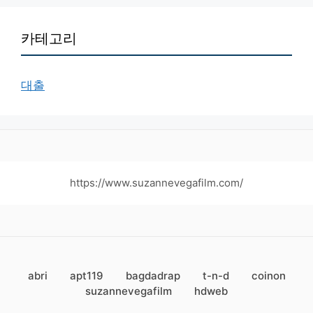
카테고리
대출
https://www.suzannevegafilm.com/
abri
apt119
bagdadrap
t-n-d
coinon
suzannevegafilm
hdweb