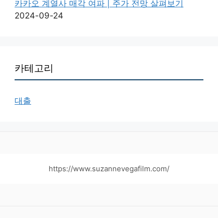
카카오 계열사 매각 여파 | 주가 전망 살펴보기
2024-09-24
카테고리
대출
https://www.suzannevegafilm.com/