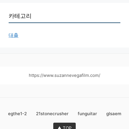
카테고리
대출
https://www.suzannevegafilm.com/
egthe1-2
21stonecrusher
funguitar
glsaem
▲ TOP