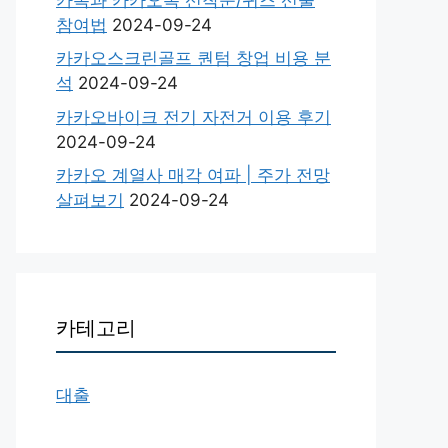
참여법
2024-09-24
카카오스크린골프 퀀텀 창업 비용 분
석
2024-09-24
카카오바이크 전기 자전거 이용 후기
2024-09-24
카카오 계열사 매각 여파 | 주가 전망
살펴보기
2024-09-24
카테고리
대출