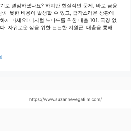
기로 결심하셨나요? 하지만 현실적인 문제, 바로 금융
예상치 못한 비용이 발생할 수 있고, 급작스러운 상황에
지 마세요! 디지털 노마드를 위한 대출 101, 국경 없
다. 자유로운 삶을 위한 든든한 지원군, 대출을 통해
립
https://www.suzannevegafilm.com/