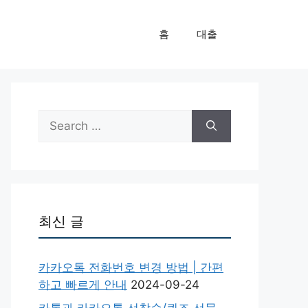
홈
대출
Search
for:
최신 글
카카오톡 전화번호 변경 방법 | 간편
하고 빠르게 안내
2024-09-24
카톡과 카카오톡 선착순/퀴즈 선물