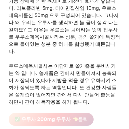
기능 장애에 의한 육체피로 개선에 효과가 좋습니
다. 리보플라빈 5mg, 티아민질산염 10mg, 우르소
데옥시콜산 50mg 으로 구성되어 있습니다. 그나저
나 왜 우리는 우루사를 생각하면 늘 곰이 생각 나는
걸까요? 그 이유는 우로소는 곰이라는 뜻의 접두사
로 우루소데옥시콜사라는 성분, 곰의 쓸개에 특징적
으로 들어있는 성분 중 하나를 합성했기 떄문입니
다.
우루소데옥시콜사는 이담제로 쓸개즙을 분비시키
는 약 입니다. 쓸개즙은 간에서 만들어져서 농축되
어 저장되어 있다가 지방을 먹을 경우 유화시켜 소
화가 잘되도록 하는 역할입니다. 또 건강한 사람들
은 쓸개즙이 없어지면 간에서 다시 만들어 활동을
하면서 간이 해독작용을 하게 됩니다.
우루사 200mg 우루사
클릭