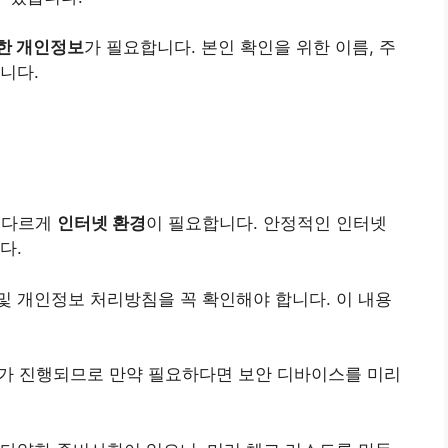
한 개인정보
가 필요합니다. 본인 확인을 위한 이름, 주
니다.
 다르게
인터넷 환경
이 필요합니다. 안정적인 인터넷
다.
 개인정보 처리방침을 꼭 확인해야 합니다. 이 내용
가 진행되므로 만약 필요하다면 보안 디바이스를 미리