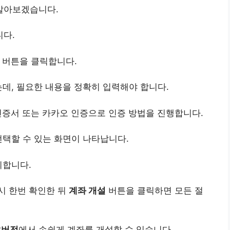
알아보겠습니다.
다.
버튼을 클릭합니다.
는데, 필요한 내용을 정확히 입력해야 합니다.
인증서 또는 카카오 인증으로 인증 방법을 진행합니다.
선택할 수 있는 화면이 나타납니다.
의합니다.
시 한번 확인한 뒤
계좌 개설
버튼을 클릭하면 모든 절
C버전
에서 손쉽게 계좌를 개설할 수 있습니다.