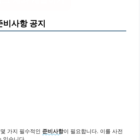
준비사항 공지
 몇 가지 필수적인
준비사항
이 필요합니다. 이를 사전
수 있습니다.