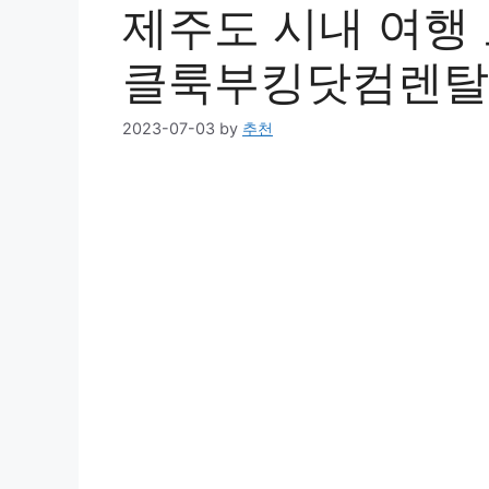
제주도 시내 여행 코
클룩부킹닷컴렌탈
2023-07-03
by
추천