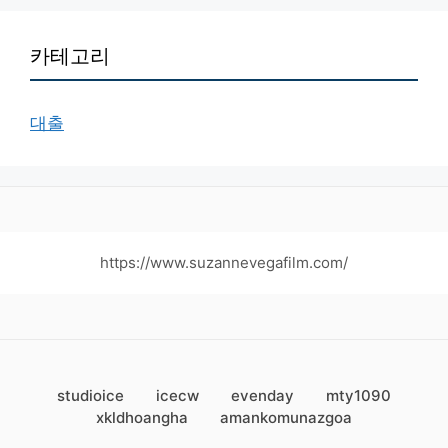
카테고리
대출
https://www.suzannevegafilm.com/
studioice
icecw
evenday
mty1090
xkldhoangha
amankomunazgoa