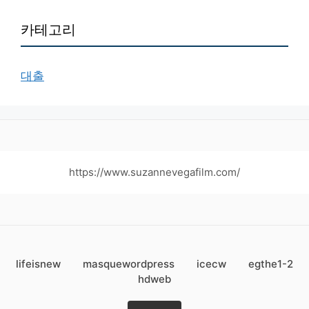
카테고리
대출
https://www.suzannevegafilm.com/
lifeisnew
masquewordpress
icecw
egthe1-2
hdweb