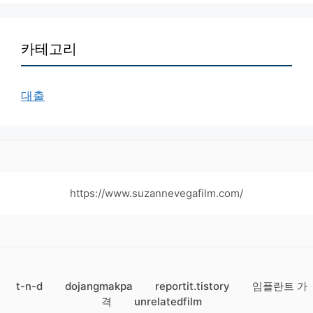
카테고리
대출
https://www.suzannevegafilm.com/
t-n-d
dojangmakpa
reportit.tistory
임플란트 가
격
unrelatedfilm