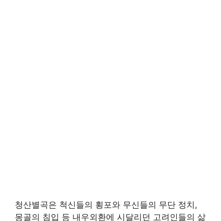
청산별곡은 척신들의 횡포와 무신들의 무단 정치,
몽골의 침입 등 내우외환에 시달리던 고려인들의 삶