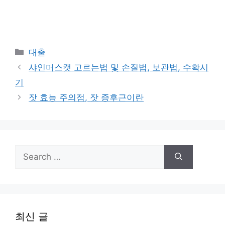
Categories
대출
샤인머스캣 고르는법 및 손질법, 보관법, 수확시
기
잣 효능 주의점, 잣 증후근이란
Search
for:
최신 글