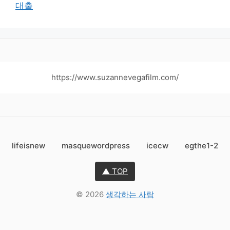
대출
https://www.suzannevegafilm.com/
lifeisnew
masquewordpress
icecw
egthe1-2
▲ TOP
© 2026
생각하는 사람