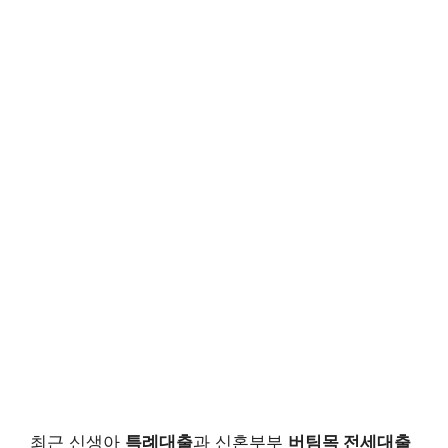
최근 신생아
특례대출
과 신혼부부
버팀목 전세대출