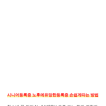
시니어등록증 노후에유망한등록증 손쉽게따는 방법