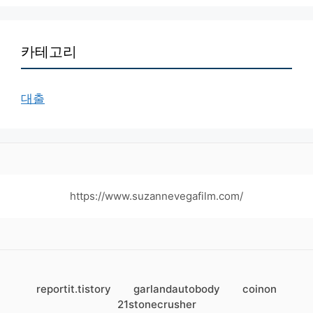
카테고리
대출
https://www.suzannevegafilm.com/
reportit.tistory
garlandautobody
coinon
21stonecrusher