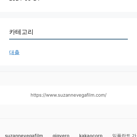
카테고리
대출
https://www.suzannevegafilm.com/
suzannevegafilm
gigyero
kakaocorp
임플란트 가