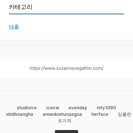
카테고리
대출
https://www.suzannevegafilm.com/
studioice
icecw
evenday
mty1090
xkldhoangha
amankomunazgoa
herface
임플란
트가격