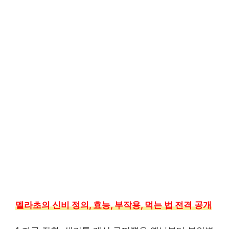
멜라초의 신비 정의, 효능, 부작용, 먹는 법 전격 공개