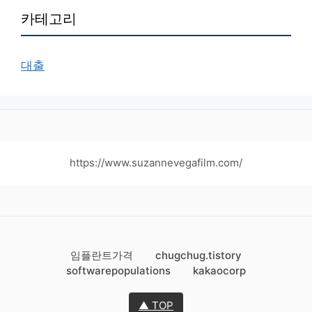
카테고리
대출
https://www.suzannevegafilm.com/
임플란트가격
chugchug.tistory
softwarepopulations
kakaocorp
▲ TOP