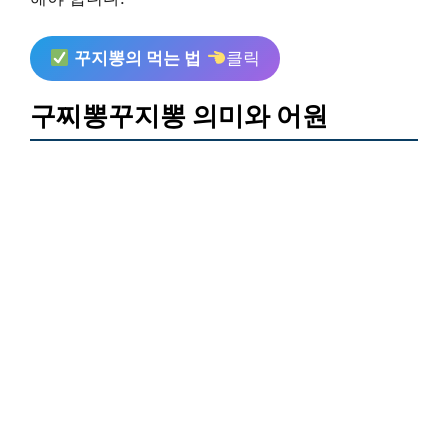
꾸지뽕의 먹는 법
클릭
구찌뽕꾸지뽕 의미와 어원