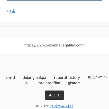
대출
https://www.suzannevegafilm.com/
t-n-d
dojangmakpa
reportit.tistory
임플란트 가
격
unrelatedfilm
glsaem
▲ TOP
© 2026
생각하는 사람