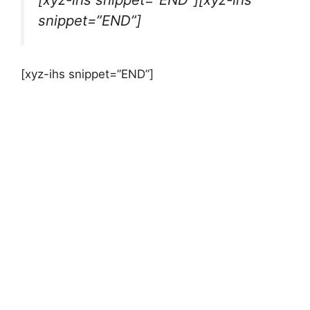
snippet=”END”]
[xyz-ihs snippet=”END”]