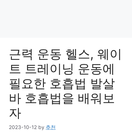
근력 운동 헬스, 웨이
트 트레이닝 운동에
필요한 호흡법 발살
바 호흡법을 배워보
자
2023-10-12
by
추천