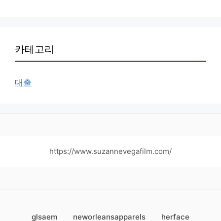
카테고리
대출
https://www.suzannevegafilm.com/
glsaem
neworleansapparels
herface