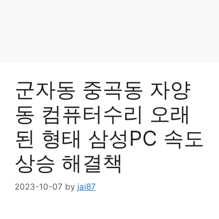
군자동 중곡동 자양
동 컴퓨터수리 오래
된 형태 삼성PC 속도
상승 해결책
2023-10-07
by
jai87