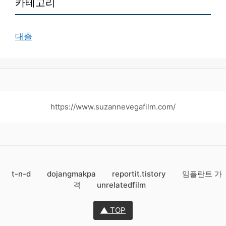
카테고리
대출
https://www.suzannevegafilm.com/
t-n-d
dojangmakpa
reportit.tistory
임플란트 가
격
unrelatedfilm
▲ TOP