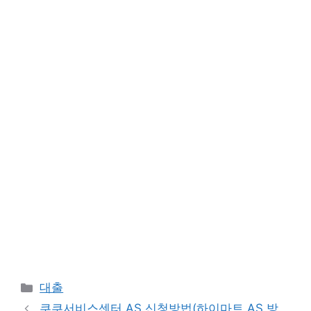
Categories
대출
쿠쿠서비스센터 AS 신청방법(하이마트 AS 방