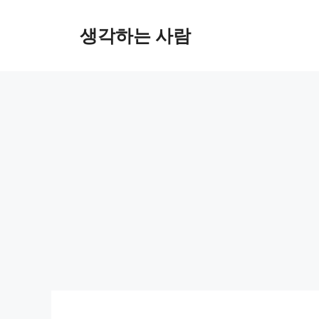
Skip
to
생각하는 사람
content