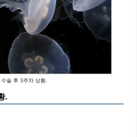
수술 후 3주차 상황.
황.